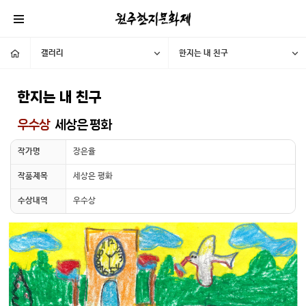
갤러리
한지는 내 친구
한지는 내 친구
우수상
세상은 평화
작가명
장은율
작품제목
세상은 평화
수상내역
우수상