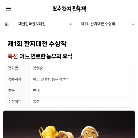
대한민국한지대전
제1회 한지대전 수상작
제1회 한지대전 수상작
특선
어느 연로한 농부의 휴식
작가명
양행순
작품제목
어느 연로한 농부의 휴식
부문
현대
수상내역
특선