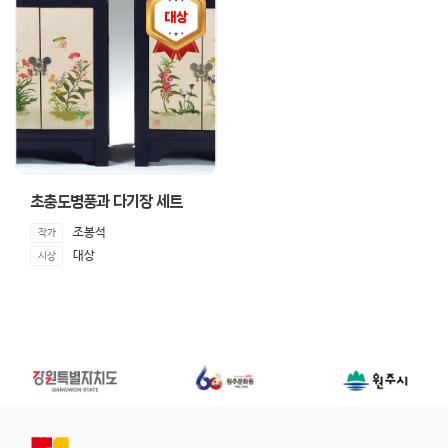
대상
초충도병풍과 다기장 세트
조봉석
작가
대상
시상