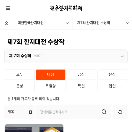
대한민국한지대전
제7회 한지대전 수상작
제7회 한지대전 수상작
제 7회 수상작
2007
모두
대상
금상
은상
동상
특별상
특선
입선
총
1개
의 자료가 등록 되어 있습니다.