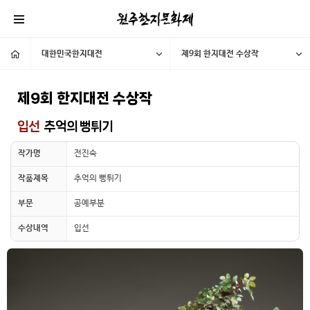
대한민국한지대전
제9회 한지대전 수상작
제9회 한지대전 수상작
입선
추억의 뻥튀기
작가명
전진숙
작품제목
추억의 뻥튀기
부문
공예부분
수상내역
입선