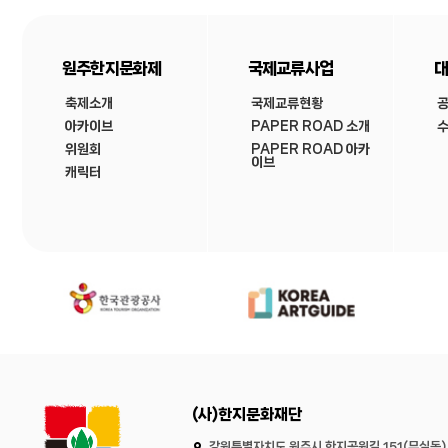
원주한지문화제
국제교류사업
대
축제소개
국제교류현황
아카이브
PAPER ROAD 소개
수
위원회
PAPER ROAD 아카
이브
캐릭터
(사)한지문화재단
강원특별자치도 원주시 한지공원길 151(무실동)