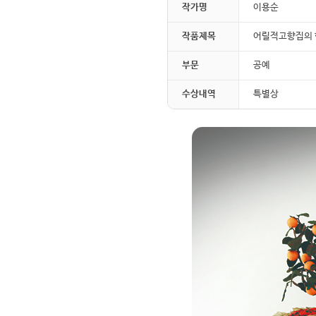
작가명
이용순
작품제목
어릴적고향집의 
부문
공예
수상내역
특별상