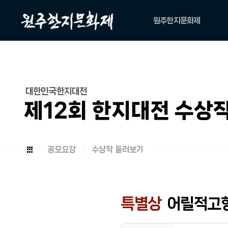
원주한지문화제
축제소개
아카이브
위원회
대한민국한지대전
캐릭터
제12회 한지대전 수상
공모요강
수상작 둘러보기
특별상
어릴적고향