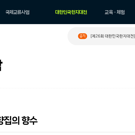
국제교류사업
대한민국한지대전
교육ㆍ체험
국제교류현황
공모요강
한지 아카데미
[제26회 대한민국한지대전]
공지
PAPER ROAD 소개
수상작 둘러보기
원데이 클래스
PAPER ROAD 아카이
한지문화예술교육
브
체험
작
집의 향수