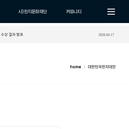
사)한지문화재단
커뮤니티
법인 소개
공지사항
 수상 결과 발표
2026.04.17
비전
보도자료
CI
자료실
조직 및 업무안내
YOUTUBE
연혁
포토게시판
home
대한민국한지대전