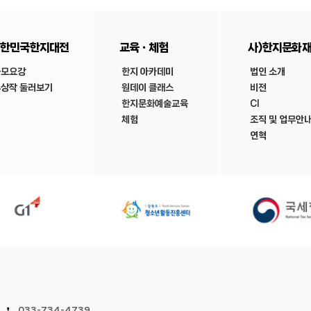
한민국한지대전
교육ㆍ체험
사)한지문화
공모요강
한지 아카데미
법인 소개
상작 둘러보기
원데이 클래스
비전
한지문화예술교육
CI
체험
조직 및 업무안
연혁
033-734-4739