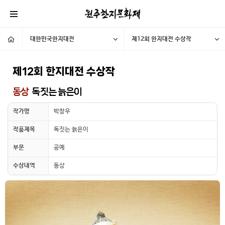
대한민국한지대전
제12회 한지대전 수상작
제12회 한지대전 수상작
동상
독짓는 늙은이
작가명
박창우
작품제목
독짓는 늙은이
부문
공예
수상내역
동상