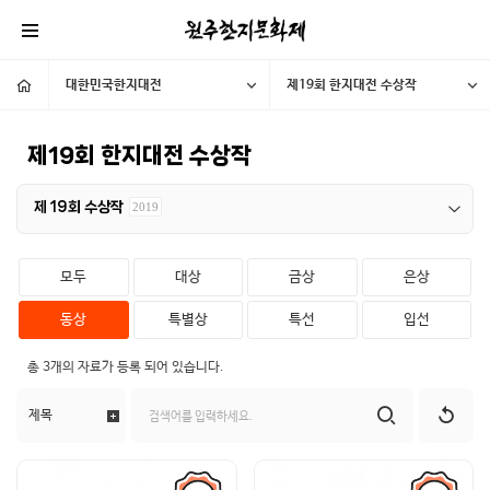
대한민국한지대전
제19회 한지대전 수상작
제19회 한지대전 수상작
제 19회 수상작
2019
모두
대상
금상
은상
동상
특별상
특선
입선
총
3개
의 자료가 등록 되어 있습니다.