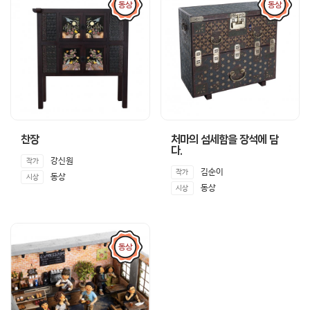
동상
동상
찬장
처마의 섬세함을 장석에 담
다.
강신원
작가
김순이
작가
동상
시상
동상
시상
동상