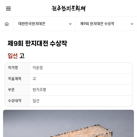
대한민국한지대전
제9회 한지대전 수상작
제9회 한지대전 수상작
입선
고
작가명
이은정
작품제목
고
부문
한지조명
수상내역
입선