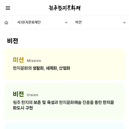
사)한지문화재단
비전
비전
미션
Mission
한지문화의
생활화
,
세계화
,
산업화
비전
Vision
원주 한지의
보존 및 육성
과 한지문화예술 진흥을 통한
한지문
화도시 구현