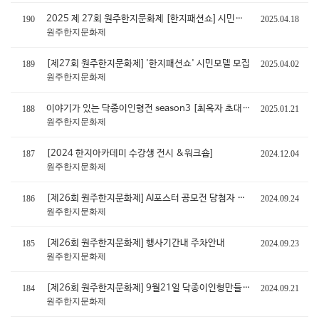
2025 제 27회 원주한지문화제 [한지패션쇼] 시민모델 선발 명단입니다.
190
2025.04.18
원주한지문화제
[제27회 원주한지문화제] '한지패션쇼' 시민모델 모집
189
2025.04.02
원주한지문화제
이야기가 있는 닥종이인형전 season3 [최옥자 초대전]
188
2025.01.21
원주한지문화제
[2024 한지아카데미 수강생 전시 &워크숍]
187
2024.12.04
원주한지문화제
[제26회 원주한지문화제] AI포스터 공모전 당첨자 발표
186
2024.09.24
원주한지문화제
[제26회 원주한지문화제] 행사기간내 주차안내
185
2024.09.23
원주한지문화제
[제26회 원주한지문화제] 9월21일 닥종이인형만들기 체험 우천으로 인한 취소 (내일부터 정상 진행)
184
2024.09.21
원주한지문화제