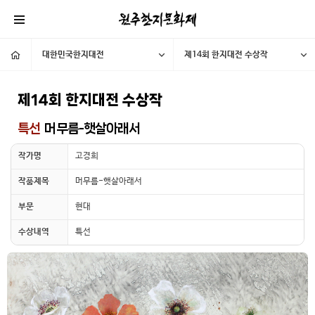
대한민국한지대전
제14회 한지대전 수상작
제14회 한지대전 수상작
특선
머무름-햇살아래서
작가명
고경희
작품제목
머무름-햇살아래서
부문
현대
수상내역
특선