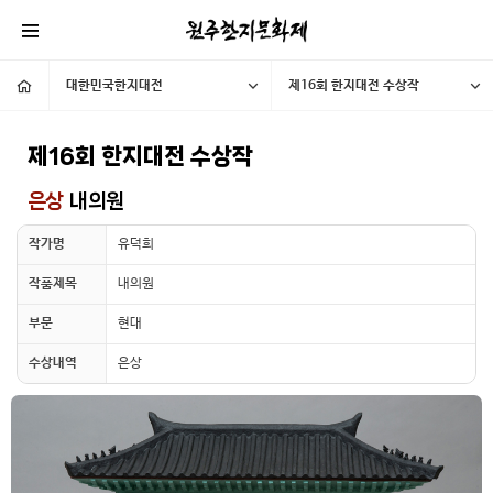
대한민국한지대전
제16회 한지대전 수상작
제16회 한지대전 수상작
은상
내의원
작가명
유덕희
작품제목
내의원
부문
현대
수상내역
은상