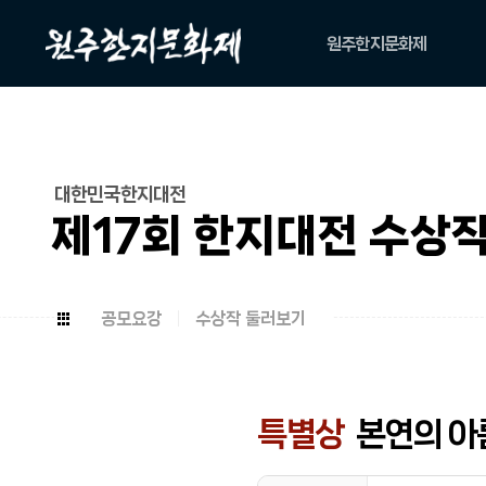
원주한지문화제
축제소개
아카이브
위원회
대한민국한지대전
캐릭터
제17회 한지대전 수상
공모요강
수상작 둘러보기
특별상
본연의 아