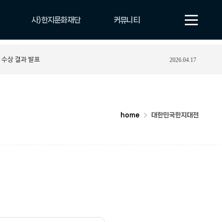
사)한지문화재단
커뮤니티
법인 소개
공지사항
 수상 결과 발표
2026.04.17
비전
보도자료
CI
자료실
조직 및 업무안내
YOUTUBE
연혁
포토게시판
home
대한민국한지대전