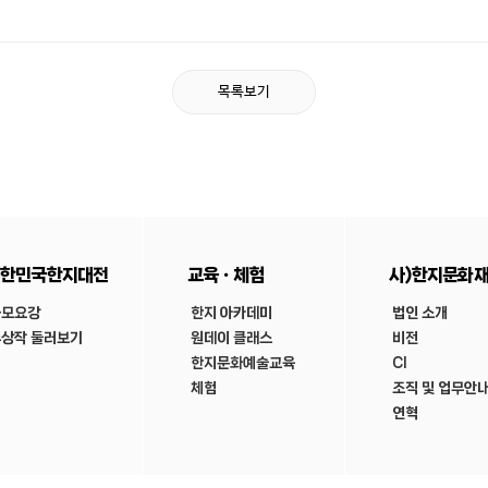
목록보기
한민국한지대전
교육ㆍ체험
사)한지문화
공모요강
한지 아카데미
법인 소개
상작 둘러보기
원데이 클래스
비전
한지문화예술교육
CI
체험
조직 및 업무안
연혁