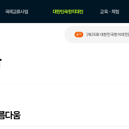
국제교류사업
대한민국한지대전
교육ㆍ체험
국제교류현황
공모요강
한지 아카데미
[제26회 대한민국한지대전]
공지
PAPER ROAD 소개
수상작 둘러보기
원데이 클래스
PAPER ROAD 아카이
한지문화예술교육
브
체험
작
름다움