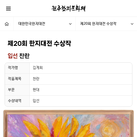
대한민국한지대전
제20회 한지대전 수상작
제20회 한지대전 수상작
입선
찬란
작가명
김계희
작품제목
찬란
부문
현대
수상내역
입선