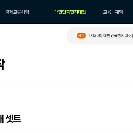
국제교류사업
대한민국한지대전
교육ㆍ체험
국제교류현황
공모요강
한지 아카데미
[제26회 대한민국한지대전]
공지
PAPER ROAD 소개
수상작 둘러보기
원데이 클래스
PAPER ROAD 아카이
한지문화예술교육
브
체험
작
 셋트