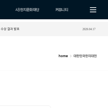
사)한지문화재단
커뮤니티
법인 소개
공지사항
 수상 결과 발표
2026.04.17
비전
보도자료
CI
자료실
조직 및 업무안내
YOUTUBE
연혁
포토게시판
home
대한민국한지대전