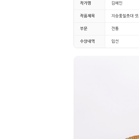
작가명
김예인
작품제목
지승옻칠촛대 셋
부문
전통
수상내역
입선