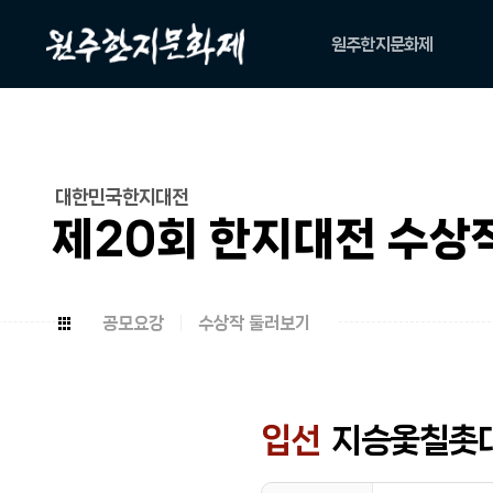
원주한지문화제
축제소개
아카이브
위원회
대한민국한지대전
캐릭터
제20회 한지대전 수상
공모요강
수상작 둘러보기
입선
지승옻칠촛대