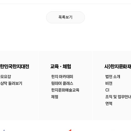
목록보기
한민국한지대전
교육ㆍ체험
사)한지문화
공모요강
한지 아카데미
법인 소개
상작 둘러보기
원데이 클래스
비전
한지문화예술교육
CI
체험
조직 및 업무안
연혁