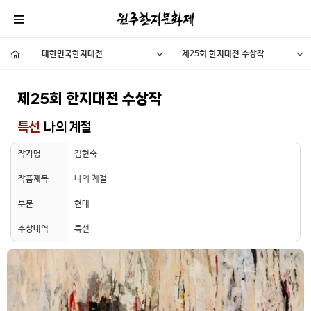
대한민국한지대전
제25회 한지대전 수상작
제25회 한지대전 수상작
특선
나의 계절
작가명
김현숙
작품제목
나의 계절
부문
현대
수상내역
특선