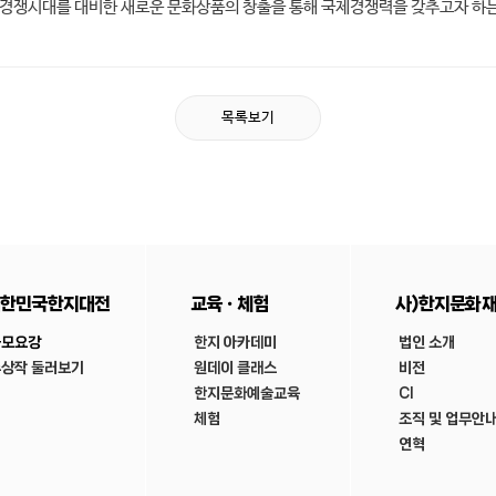
화경쟁시대를 대비한 새로운 문화상품의 창출을 통해 국제경쟁력을 갖추고자 하는
목록보기
한민국한지대전
교육ㆍ체험
사)한지문화
공모요강
한지 아카데미
법인 소개
상작 둘러보기
원데이 클래스
비전
한지문화예술교육
CI
체험
조직 및 업무안
연혁