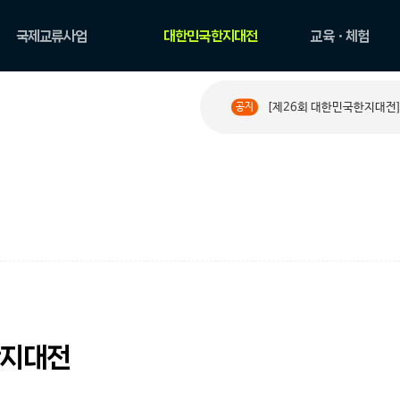
국제교류사업
대한민국한지대전
교육ㆍ체험
국제교류현황
공모요강
한지 아카데미
[제26회 대한민국한지대전]
공지
PAPER ROAD 소개
수상작 둘러보기
원데이 클래스
PAPER ROAD 아카이
한지문화예술교육
브
체험
한지대전