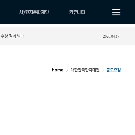
사)한지문화재단
커뮤니티
법인 소개
공지사항
 수상 결과 발표
2026.04.17
비전
보도자료
CI
자료실
조직 및 업무안내
YOUTUBE
연혁
포토게시판
home
대한민국한지대전
공모요강