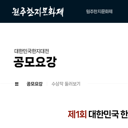
원주한지문화제
축제소개
아카이브
위원회
대한민국한지대전
캐릭터
공모요강
공모요강
수상작 둘러보기
제1회
대한민국 