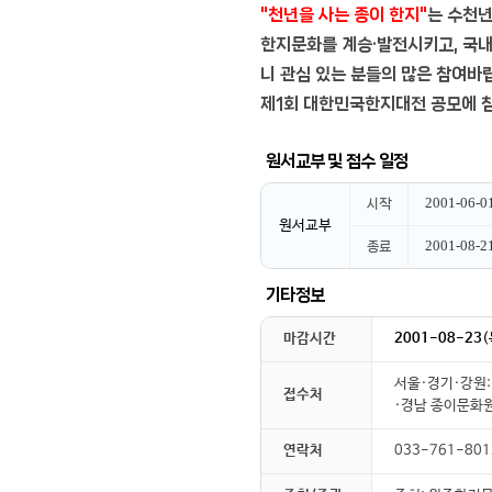
"천년을 사는 종이 한지"
는 수천년
한지문화를 계승·발전시키고, 국
니 관심 있는 분들의 많은 참여바
제1회 대한민국한지대전 공모에 
원서교부 및 접수 일정
2001-06-0
원서교부
2001-08-2
기타정보
마감시간
2001-08-23
(
서울·경기·강원:
접수처
·경남 종이문화원
연락처
033-761-801