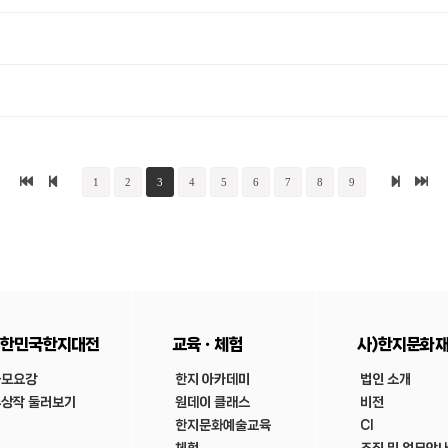
1
2
3
4
5
6
7
8
9
한민국한지대전
교육ㆍ체험
사)한지문화
공모요강
한지 아카데미
법인 소개
상작 둘러보기
원데이 클래스
비전
한지문화예술교육
CI