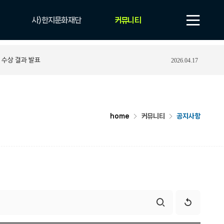
사)한지문화재단
커뮤니티
법인 소개
공지사항
 수상 결과 발표
2026.04.17
비전
보도자료
CI
자료실
조직 및 업무안내
YOUTUBE
연혁
포토게시판
home
커뮤니티
공지사항