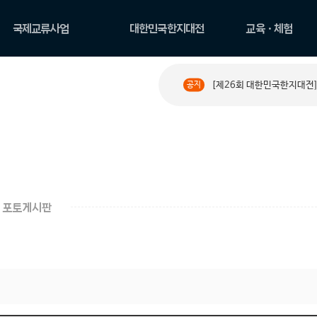
국제교류사업
대한민국한지대전
교육ㆍ체험
국제교류현황
공모요강
한지 아카데미
[제26회 대한민국한지대전]
공지
PAPER ROAD 소개
수상작 둘러보기
원데이 클래스
PAPER ROAD 아카이
한지문화예술교육
브
체험
포토게시판