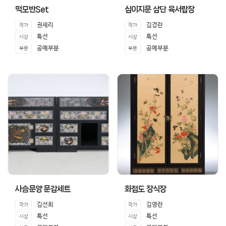
떡모반Set
십이지문 삼단 육서랍장
권세리
김경란
작가
작가
특선
특선
시상
시상
공예부분
공예부분
부문
부문
사슴문양 문갑세트
화접도 장식장
김선희
김영란
작가
작가
특선
특선
시상
시상