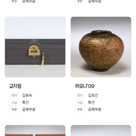
공예부분
공예부분
부문
부문
교지함
하모니'09
김화숙
김희선
작가
작가
특선
특선
시상
시상
공예부분
공예부분
부문
부문