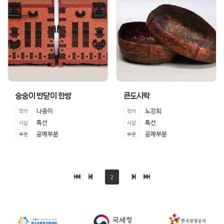
숭숭이 반닫이 한쌍
큰도시락
나종이
노강희
작가
작가
특선
특선
시상
시상
공예부분
공예부분
부문
부문
2