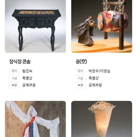
장식장 콘솔
공(空)
황경숙
박창우/이영실
작가
작가
특별상
특별상
시상
시상
공예부분
공예부분
부문
부문