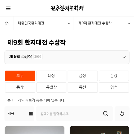
대한민국한지대전
제9회 한지대전 수상작
제9회 한지대전 수상작
제 9회 수상작
2009
모두
대상
금상
은상
동상
특별상
특선
입선
총
111개
의 자료가 등록 되어 있습니다.