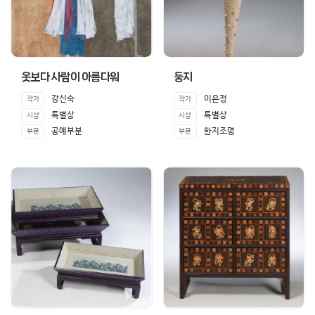
옷보다 사람이 아름다워
둥지
강신숙
이은정
작가
작가
특별상
특별상
시상
시상
공예부분
한지조명
부문
부문