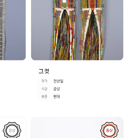
그 것
전년일
작가
금상
시상
현대
부문
은상
동상