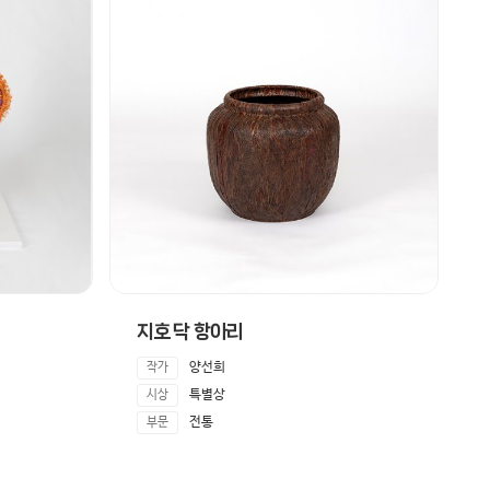
지호 닥 항아리
양선희
작가
특별상
시상
전통
부문