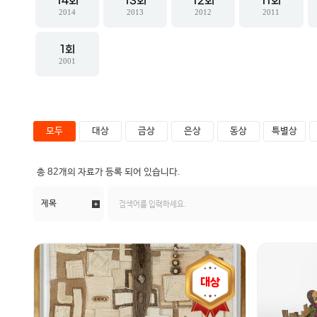
14
13
12
11
2014
2013
2012
2011
1
2001
모두
대상
금상
은상
동상
특별상
총
82개
의 자료가 등록 되어 있습니다.
대상