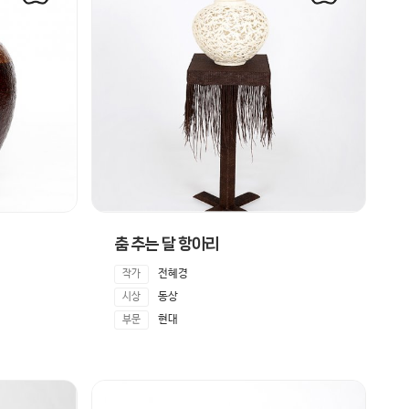
춤 추는 달 항아리
전혜경
작가
동상
시상
현대
부문