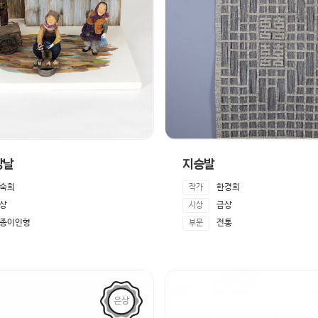
장날
지승발
숙희
한경희
작가
상
금상
시상
종이인형
전통
부문
은상