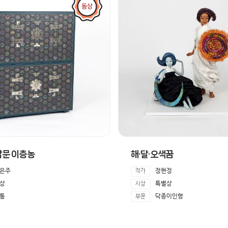
동상
갑문 이층농
해·달·오색꿈
은주
정현정
작가
상
특별상
시상
통
닥종이인형
부문