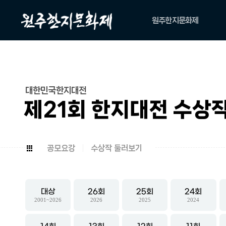
원주한지문화제
축제소개
아카이브
위원회
대한민국한지대전
캐릭터
제21회 한지대전 수상
공모요강
수상작 둘러보기
대상
26
25
24
2001~2026
2026
2025
2024