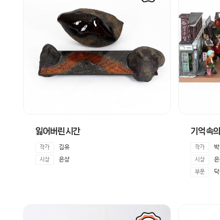
잃어버린시간
기억속의
김유
박
작가
작가
은상
은
시상
시상
닥
부문