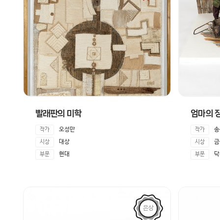
빨래판의 미학
엄마의 
오성만
송
작가
작가
대상
금
시상
시상
현대
닥
부문
부문
은상