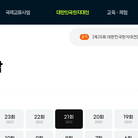
국제교류사업
대한민국한지대전
교육ㆍ체험
국제교류현황
공모요강
한지 아카데미
[제26회 대한민국한지대전]
공지
PAPER ROAD 소개
수상작 둘러보기
원데이 클래스
PAPER ROAD 아카이
한지문화예술교육
브
체험
작
23
22
21
20
19
2023
2022
2021
2020
2019