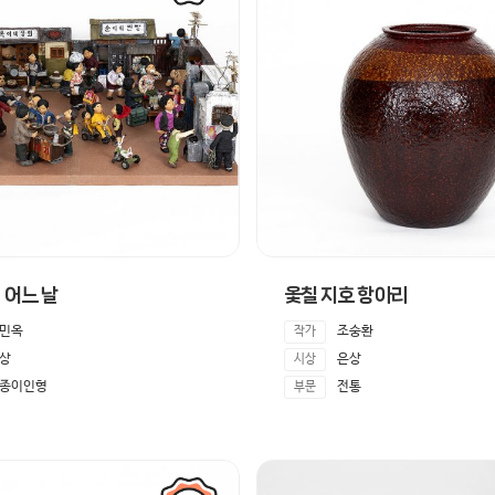
 어느 날
옻칠 지호 항아리
민옥
조숭환
작가
상
은상
시상
종이인형
전통
부문