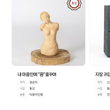
동상
내 마음안에 "꿈"을꾸며
지장 귀
권순미
신
작가
작가
동상
동
시상
시상
닥종이인형
전
부문
부문