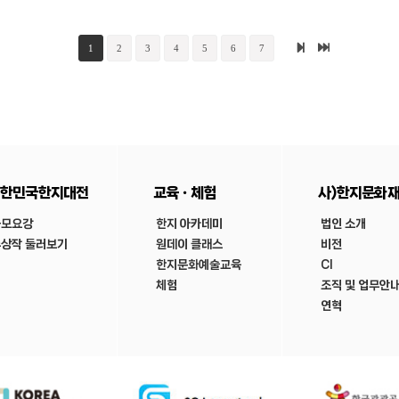
1
2
3
4
5
6
7
한민국한지대전
교육ㆍ체험
사)한지문화
공모요강
한지 아카데미
법인 소개
상작 둘러보기
원데이 클래스
비전
한지문화예술교육
CI
체험
조직 및 업무안
연혁