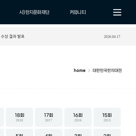
사)한지문화재단
커뮤니티
법인 소개
공지사항
 수상 결과 발표
2026.04.17
비전
보도자료
CI
자료실
조직 및 업무안내
YOUTUBE
연혁
포토게시판
home
대한민국한지대전
18
17
16
15
2018
2017
2016
2015