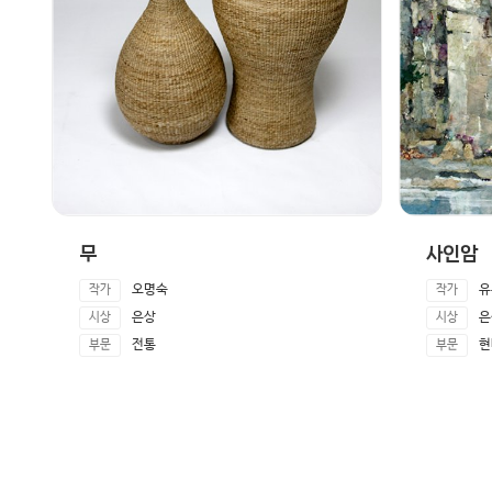
무
사인암
오명숙
유
작가
작가
은상
은
시상
시상
전통
현
부문
부문