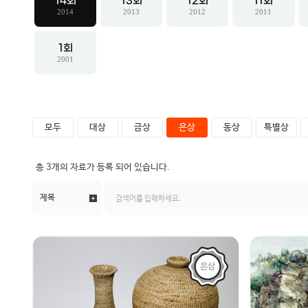
14
13
12
11
2014
2013
2012
2011
1
2001
모두
대상
금상
은상
동상
특별상
총
3개
의 자료가 등록 되어 있습니다.
은상