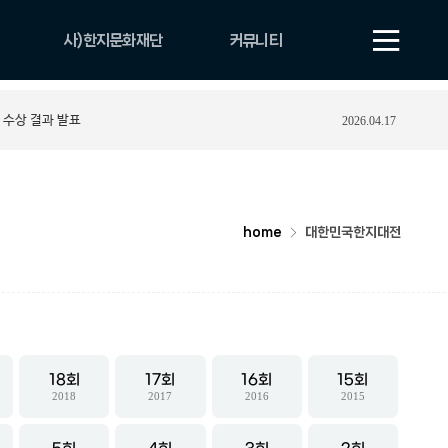
사)한지문화재단
커뮤니티
법인 소개
공지사항
 수상 결과 발표
2026.04.17
비전
보도자료
CI
자료실
조직 및 업무안내
YOUTUBE
연혁
포토게시판
home
대한민국한지대전
18
17
16
15
2018
2017
2016
2015