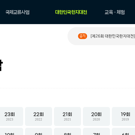
국제교류사업
대한민국한지대전
교육ㆍ체험
국제교류현황
공모요강
한지 아카데미
[제26회 대한민국한지대전]
공지
PAPER ROAD 소개
수상작 둘러보기
원데이 클래스
PAPER ROAD 아카이
한지문화예술교육
브
체험
작
23
22
21
20
19
2023
2022
2021
2020
2019