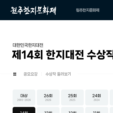
원주한지문화제
축제소개
아카이브
위원회
대한민국한지대전
캐릭터
제14회 한지대전 수상
공모요강
수상작 둘러보기
대상
26
25
24
2001~2026
2026
2025
2024