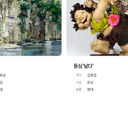
동심 '날다'
유순
김현정
작가
상
은상
시상
대
현대
부문