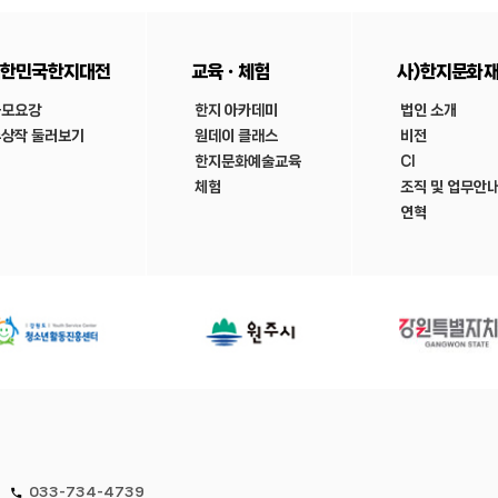
한민국한지대전
교육ㆍ체험
사)한지문화
공모요강
한지 아카데미
법인 소개
상작 둘러보기
원데이 클래스
비전
한지문화예술교육
CI
체험
조직 및 업무안
연혁
033-734-4739