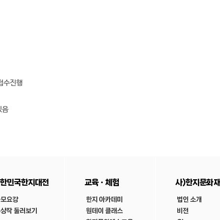
 접수진행
있음
한민국한지대전
교육ㆍ체험
사)한지문화
공모요강
한지 아카데미
법인 소개
상작 둘러보기
원데이 클래스
비전