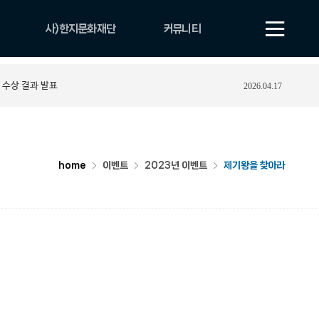
사)한지문화재단
커뮤니티
법인 소개
공지사항
 수상 결과 발표
2026.04.17
비전
보도자료
CI
자료실
조직 및 업무안내
YOUTUBE
연혁
포토게시판
home
이벤트
2023년 이벤트
제기왕을 찾아라