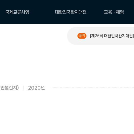
국제교류사업
대한민국한지대전
교육ㆍ체험
국제교류현황
공모요강
한지 아카데미
[제26회 대한민국한지대전]
공지
PAPER ROAD 소개
수상작 둘러보기
원데이 클래스
PAPER ROAD 아카이
한지문화예술교육
브
체험
라인챌린지)
2020년