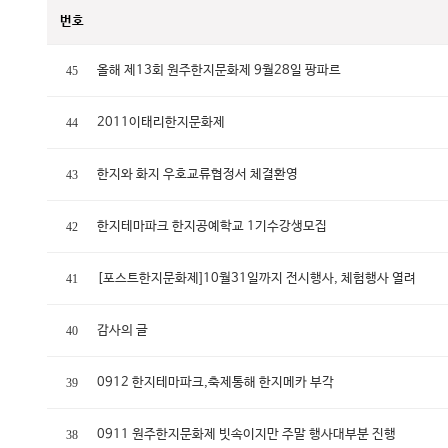
번호
올해 제13회 원주한지문화제 9월28일 팡파르
45
2011이태리한지문화제
44
한지와 화지 우호교류협정서 체결환영
43
한지테마파크 한지공예학교 1기수강생모집
42
[포스트한지문화제]10월31일까지 전시행사, 체험행사 열려
41
감사의 글
40
0912 한지테마파크,축제통해 한지메카 부각
39
0911 원주한지문화제 빗속이지만 주말 행사대부분 진행
38