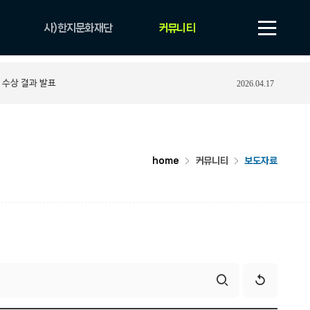
사)한지문화재단
커뮤니티
법인 소개
공지사항
 수상 결과 발표
2026.04.17
비전
보도자료
CI
자료실
조직 및 업무안내
YOUTUBE
연혁
포토게시판
home
커뮤니티
보도자료