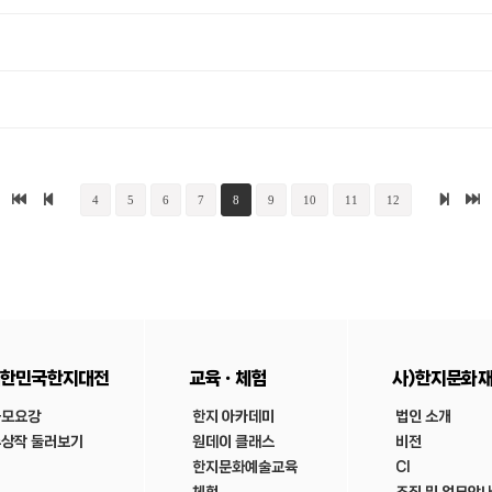
4
5
6
7
8
9
10
11
12
한민국한지대전
교육ㆍ체험
사)한지문화
공모요강
한지 아카데미
법인 소개
상작 둘러보기
원데이 클래스
비전
한지문화예술교육
CI