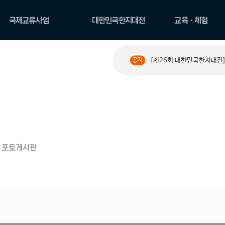
국제교류사업
대한민국한지대전
교육ㆍ체험
국제교류현황
공모요강
한지 아카데미
[제26회 대한민국한지대전]
공지
PAPER ROAD 소개
수상작 둘러보기
원데이 클래스
PAPER ROAD 아카이
한지문화예술교육
브
체험
포토게시판