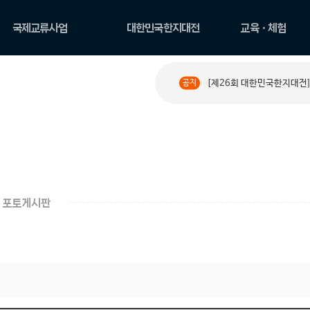
국제교류사업
대한민국한지대전
교육ㆍ체험
국제교류현황
공모요강
한지 아카데미
[제26회 대한민국한지대전]
공지
PAPER ROAD 소개
수상작 둘러보기
원데이 클래스
PAPER ROAD 아카이
한지문화예술교육
브
체험
포토게시판