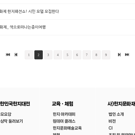
문화제 한지패션쇼! 시민 모델 모집한다
지문화제_ 색으로떠나는종이여행
1
2
3
4
5
6
7
8
9
한민국한지대전
교육ㆍ체험
사)한지문화
공모요강
한지 아카데미
법인 소개
상작 둘러보기
원데이 클래스
비전
한지문화예술교육
CI