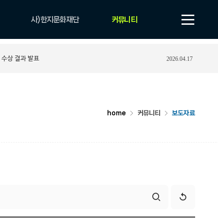
사)한지문화재단
커뮤니티
법인 소개
공지사항
 수상 결과 발표
2026.04.17
비전
보도자료
CI
자료실
조직 및 업무안내
YOUTUBE
연혁
포토게시판
home
커뮤니티
보도자료