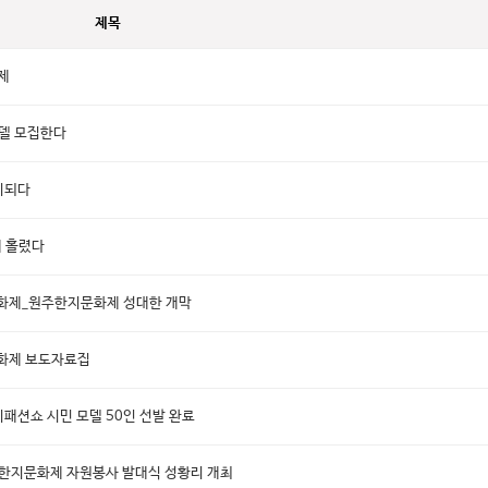
제목
제
모델 모집한다
이되다
에 홀렸다
문화제_원주한지문화제 성대한 개막
문화제 보도자료집
지패션쇼 시민 모델 50인 선발 완료
주한지문화제 자원봉사 발대식 성황리 개최